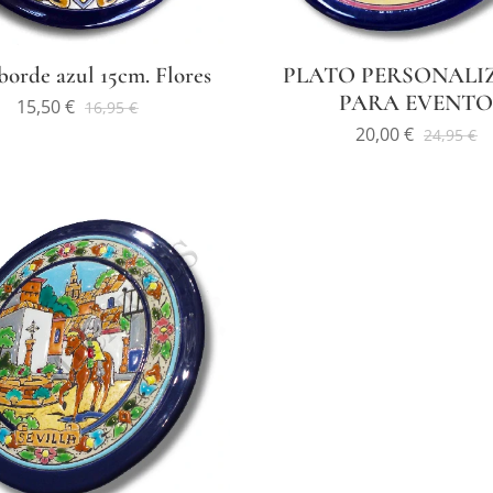
borde azul 15cm. Flores
PLATO PERSONALI
PARA EVENTO
15,50
€
16,95
€
20,00
€
24,95
€