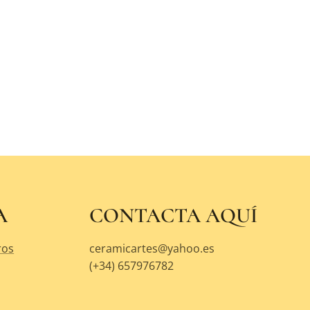
A
CONTACTA AQUÍ
ros
ceramicartes@yahoo.es
(+34) 657976782