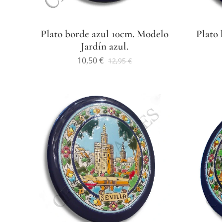
Plato borde azul 10cm. Modelo
Plato 
Jardín azul.
10,50
€
12,95
€