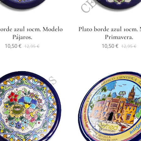
borde azul 10cm. Modelo
Plato borde azul 10cm.
Pájaros.
Primavera.
10,50
€
10,50
€
12,95
€
12,95
€