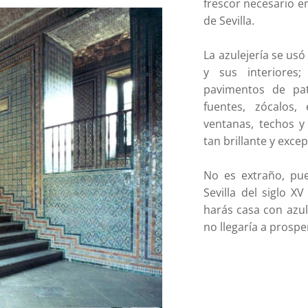
frescor necesario e
de Sevilla.
La azulejería se us
y sus interiores
pavimentos de pat
fuentes, zócalos, 
ventanas, techos y
tan brillante y exce
No es extraño, pue
Sevilla del siglo X
harás casa con azul
no llegaría a prospe