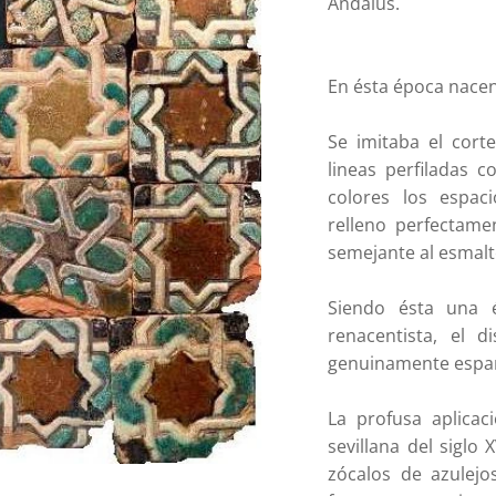
Andalus.
En ésta época nacen 
Se imitaba el cort
lineas perfiladas 
colores los espac
relleno perfectame
semejante al esmalt
Siendo ésta una 
renacentista, el
genuinamente espa
La profusa aplicac
sevillana del siglo 
zócalos de azulej