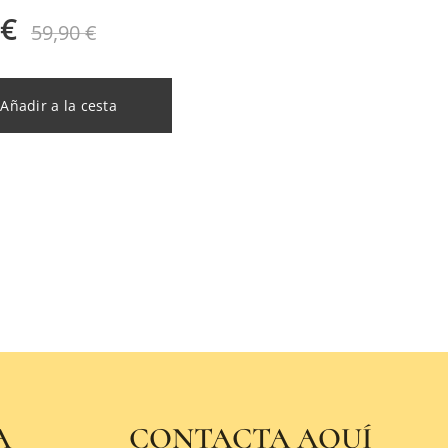
€
59,90
€
Añadir a la cesta
A
CONTACTA AQUÍ