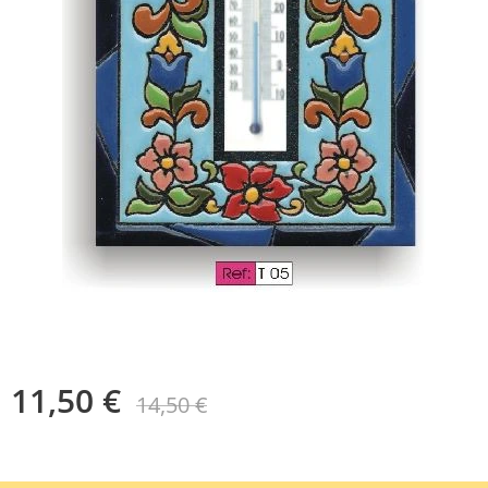
11,50
€
14,50
€