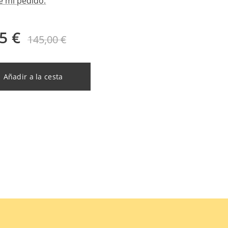
e mi pedido.
5
€
145,00
€
Añadir a la cesta