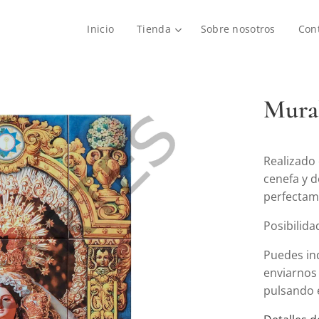
Inicio
Tienda
Sobre nosotros
Con
Mural
Realizado 
cenefa y d
perfectame
Posibilid
Puedes ind
enviarnos
pulsando 