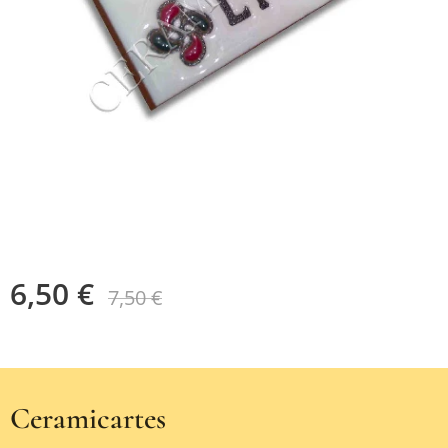
6,50
€
7,50
€
Ceramicartes