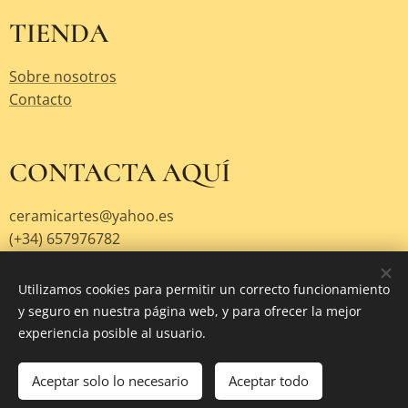
TIENDA
Sobre nosotros
Contacto
CONTACTA AQUÍ
ceramicartes@yahoo.es
(+34) 657976782
Utilizamos cookies para permitir un correcto funcionamiento
y seguro en nuestra página web, y para ofrecer la mejor
Creado con
Webnode
Cookies
experiencia posible al usuario.
Añadir a la cesta
Aceptar solo lo necesario
Aceptar todo