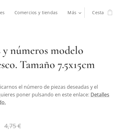
es
Comercios y tiendas
Más
Cesta
s y números modelo
sco. Tamaño 7.5x15cm
icarnos el número de piezas deseadas y el
quieres poner pulsando en este enlace:
Detalles
do.
4,75
€