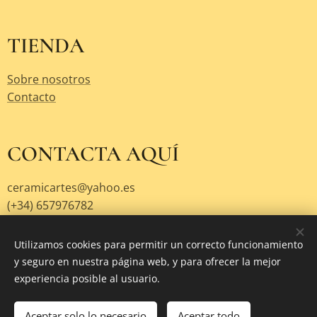
TIENDA
Sobre nosotros
Contacto
CONTACTA AQUÍ
ceramicartes@yahoo.es
(+34) 657976782
Utilizamos cookies para permitir un correcto funcionamiento
y seguro en nuestra página web, y para ofrecer la mejor
Creado con
Webnode
Cookies
experiencia posible al usuario.
Añadir a la cesta
Aceptar solo lo necesario
Aceptar todo