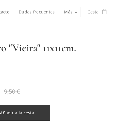
tacto
Dudas frecuentes
Más
Cesta
o "Vieira" 11x11cm.
9,50
€
Añadir a la cesta