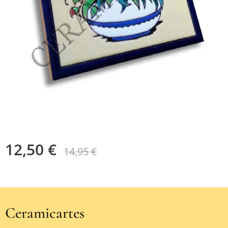
12,50
€
14,95
€
Ceramicartes