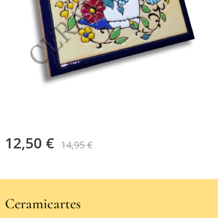
12,50
€
14,95
€
Ceramicartes