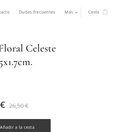
tacto
Dudas frecuentes
Más
Cesta
Floral Celeste
5x1.7cm.
€
26,50
€
Añadir a la cesta