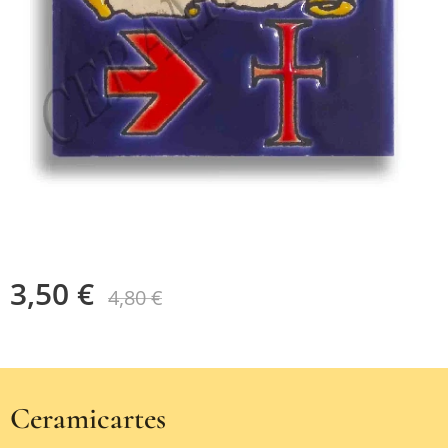
3,50
€
4,80
€
Ceramicartes