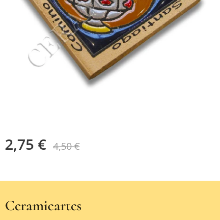
2,75
€
4,50
€
Ceramicartes