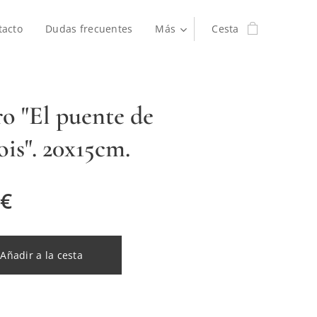
tacto
Dudas frecuentes
Más
Cesta
o "El puente de
ois". 20x15cm.
€
Añadir a la cesta